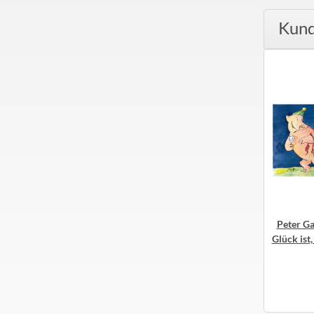
Kund
ann Postkarte Olivenöl
Peter Gaymann Postkarte Work-
Peter G
Life-Balance
Glück ist
1,30 €
*
1,30 €
*