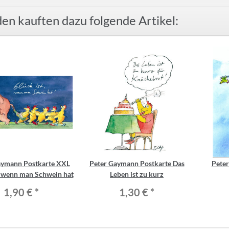
en kauften dazu folgende Artikel:
aymann Postkarte XXL
Peter Gaymann Postkarte Das
Pete
, wenn man Schwein hat
Leben ist zu kurz
1,90 €
*
1,30 €
*