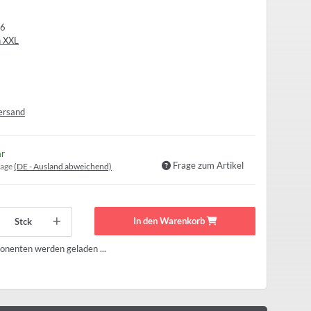
6
n XXL
ersand
ar
Frage zum Artikel
tage
(DE - Ausland abweichend)
In den Warenkorb
Stck
nenten werden geladen ...