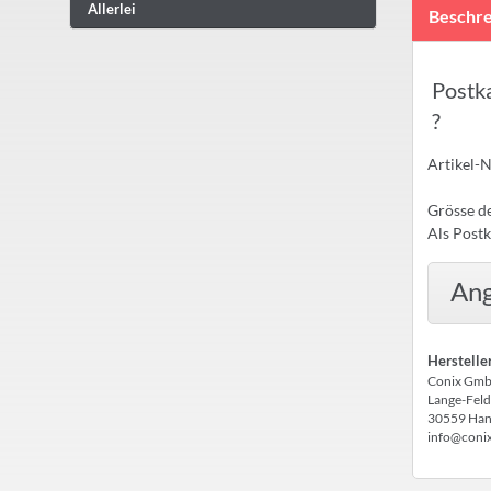
Allerlei
Beschre
Postk
?
Artikel-
Grösse de
Als Postk
Ang
Herstelle
Conix Gm
Lange-Feld
30559 Han
info@coni