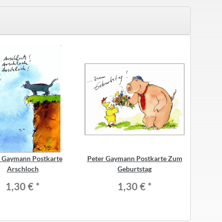
r Gaymann Postkarte
Peter Gaymann Postkarte Zum
Peter Ga
Arschloch
Geburtstag
1,30 €
*
1,30 €
*