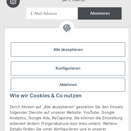
Abonnieren
Informationen
Alle akzeptieren
Konfigurieren
Gesetzliche Informationen
Ablehnen
Wie wir Cookies & Co nutzen
Durch Klicken auf „Alle akzeptieren“ gestatten Sie den Einsatz
folgender Dienste auf unserer Website: YouTube, Google
* Alle Preise inkl. gesetzlicher USt., zzgl.
Versand
Analytics, Google Ads, ReCaptcha. Sie können die Einstellung
jederzeit ändern (Fingerabdruck-Icon links unten). Weitere
© Conix GmbH
•
Powered by
JTL-Shop
•
JTL5-Template mit
von
Details finden Sie unter
Konfigurieren
und in unserer