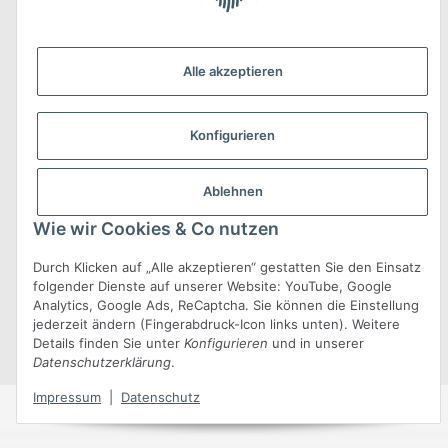
Informationen
Alle akzeptieren
Konfigurieren
Gesetzliche Informationen
Ablehnen
Wie wir Cookies & Co nutzen
Durch Klicken auf „Alle akzeptieren“ gestatten Sie den Einsatz
folgender Dienste auf unserer Website: YouTube, Google
* Alle Preise inkl. gesetzlicher USt., zzgl.
Versand
Analytics, Google Ads, ReCaptcha. Sie können die Einstellung
jederzeit ändern (Fingerabdruck-Icon links unten). Weitere
© Conix GmbH
•
Powered by
JTL-Shop
•
JTL5-Template mit
von
Details finden Sie unter
Konfigurieren
und in unserer
Templatix
Datenschutzerklärung
.
Impressum
|
Datenschutz