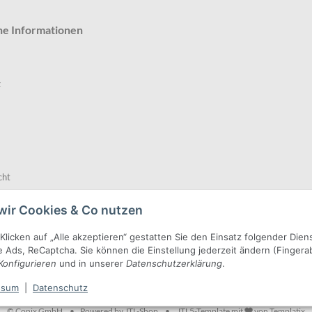
he Informationen
z
cht
wir Cookies & Co nutzen
Klicken auf „Alle akzeptieren“ gestatten Sie den Einsatz folgender Die
 Ads, ReCaptcha. Sie können die Einstellung jederzeit ändern (Fingerabd
Konfigurieren
und in unserer
Datenschutzerklärung
.
* Alle Preise inkl. gesetzlicher USt., zzgl.
Versand
ssum
|
Datenschutz
© Conix GmbH
•
Powered by
JTL-Shop
•
JTL5-Template mit
von Templatix