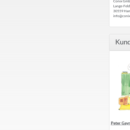
Conix Gm
Lange-Feld
30559 Han
info@coni
Kund
Gaymann Postkarte
Peter Gaymann Postkarte vegane
Peter Gay
Passwort?
Beziehung