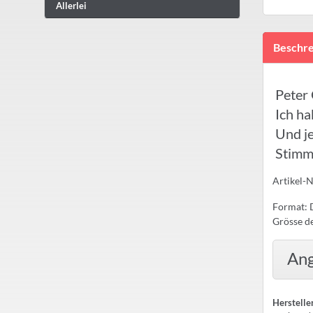
Allerlei
Beschre
Peter 
Ich ha
Und je
Stimm
Artikel-
Format: 
Grösse de
Ang
Herstelle