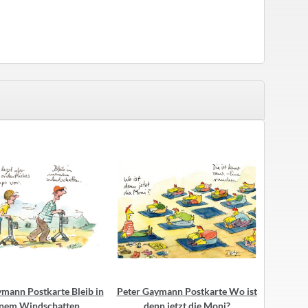
mann Postkarte Bleib in
Peter Gaymann Postkarte Wo ist
Pete
nem Windschatten
denn jetzt die Moni?