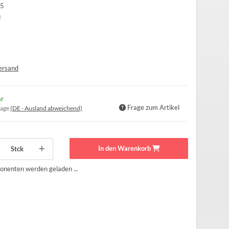
5
n
ersand
ar
Frage zum Artikel
tage
(DE - Ausland abweichend)
In den Warenkorb
Stck
nenten werden geladen ...