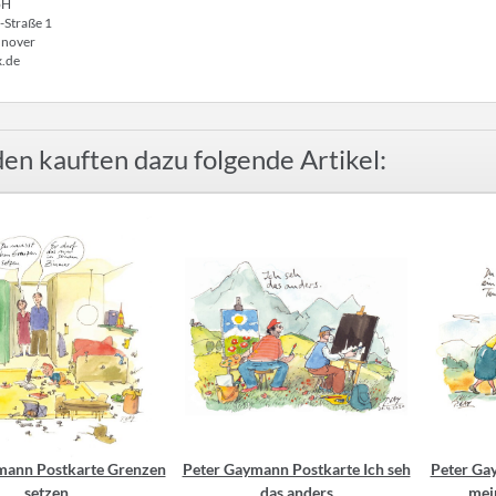
bH
-Straße 1
nover
x.de
en kauften dazu folgende Artikel:
mann Postkarte Grenzen
Peter Gaymann Postkarte Ich seh
Peter Gay
setzen
das anders
mei