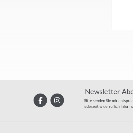
1,30 €
*
1,30 €
*
Newsletter Ab
Bitte senden Sie mir entspre
jederzeit widerruflich Infor