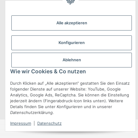
Informationen
Alle akzeptieren
Konfigurieren
Gesetzliche Informationen
Ablehnen
Wie wir Cookies & Co nutzen
Durch Klicken auf „Alle akzeptieren“ gestatten Sie den Einsatz
folgender Dienste auf unserer Website: YouTube, Google
* Alle Preise inkl. gesetzlicher USt., zzgl.
Versand
Analytics, Google Ads, ReCaptcha. Sie können die Einstellung
jederzeit ändern (Fingerabdruck-Icon links unten). Weitere
© Conix GmbH
•
Powered by
JTL-Shop
•
JTL5-Template mit
von
Details finden Sie unter
Konfigurieren
und in unserer
Templatix
Datenschutzerklärung
.
Impressum
|
Datenschutz