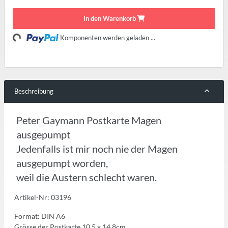
In den Warenkorb
oading...
Komponenten werden geladen ...
Beschreibung
Peter Gaymann Postkarte Magen
ausgepumpt
Jedenfalls ist mir noch nie der Magen
ausgepumpt worden,
weil die Austern schlecht waren.
Artikel-Nr: 03196
Format: DIN A6
Grösse der Postkarte 10,5 x 14,8cm