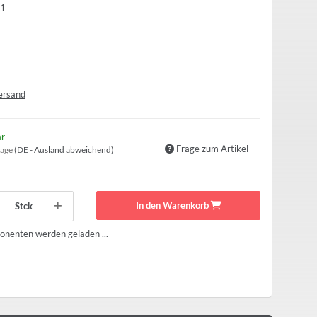
1
ersand
ar
Frage zum Artikel
tage
(DE - Ausland abweichend)
In den Warenkorb
Stck
nenten werden geladen ...