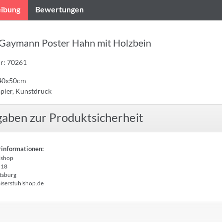
ibung
Bewertungen
 Gaymann Poster Hahn mit Holzbein
Nr: 70261
 40x50cm
apier, Kunstdruck
aben zur Produktsicherheit
rinformationen:
lshop
 18
tsburg
iserstuhlshop.de