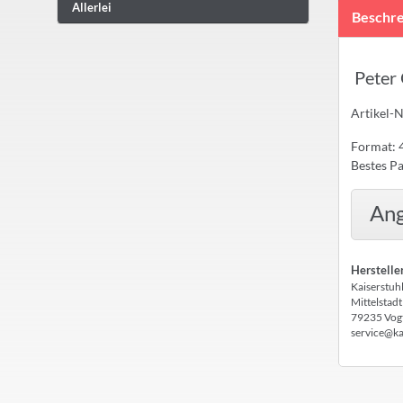
Allerlei
Beschre
Peter
Artikel-
Format:
Bestes P
Ang
Herstelle
Kaiserstuh
Mittelstadt
79235 Vog
service@ka